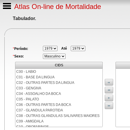
Atlas On-line de Mortalidade
Tabulador.
Até
*
Período:
*
Sexo:
CIDS
C00 - LABIO
C01 - BASE DA LINGUA
C02 - OUTRAS PARTES DA LINGUA
C03 - GENGIVA
C04 - ASSOALHO DA BOCA
C05 - PALATO
C06 - OUTRAS PARTES DA BOCA
C07 - GLANDULA PAROTIDA
C08 - OUTRAS GLANDULAS SALIVARES MAIORES
C09 - AMIGDALA
C10 - OROFARINGE