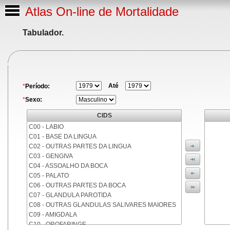
Atlas On-line de Mortalidade
Tabulador.
Até
*
Período:
*
Sexo:
CIDS
C00 - LABIO
C01 - BASE DA LINGUA
C02 - OUTRAS PARTES DA LINGUA
C03 - GENGIVA
C04 - ASSOALHO DA BOCA
C05 - PALATO
C06 - OUTRAS PARTES DA BOCA
C07 - GLANDULA PAROTIDA
C08 - OUTRAS GLANDULAS SALIVARES MAIORES
C09 - AMIGDALA
C10 - OROFARINGE