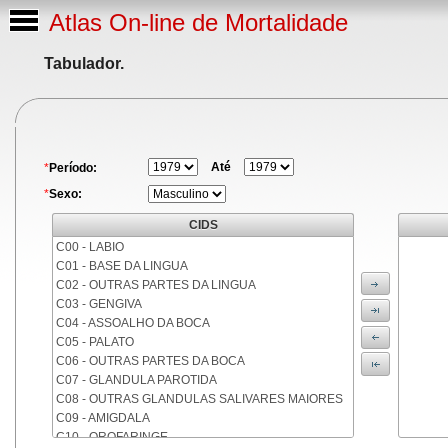
Atlas On-line de Mortalidade
Tabulador.
Até
*
Período:
*
Sexo:
CIDS
C00 - LABIO
C01 - BASE DA LINGUA
C02 - OUTRAS PARTES DA LINGUA
C03 - GENGIVA
C04 - ASSOALHO DA BOCA
C05 - PALATO
C06 - OUTRAS PARTES DA BOCA
C07 - GLANDULA PAROTIDA
C08 - OUTRAS GLANDULAS SALIVARES MAIORES
C09 - AMIGDALA
C10 - OROFARINGE