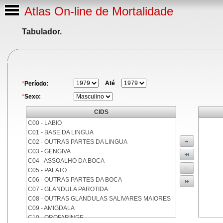
Atlas On-line de Mortalidade
Tabulador.
Até
*
Período:
*
Sexo:
CIDS
C00 - LABIO
C01 - BASE DA LINGUA
C02 - OUTRAS PARTES DA LINGUA
C03 - GENGIVA
C04 - ASSOALHO DA BOCA
C05 - PALATO
C06 - OUTRAS PARTES DA BOCA
C07 - GLANDULA PAROTIDA
C08 - OUTRAS GLANDULAS SALIVARES MAIORES
C09 - AMIGDALA
C10 - OROFARINGE