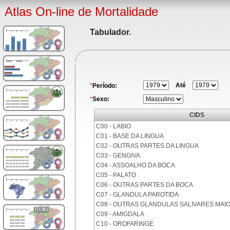
Atlas On-line de Mortalidade
Tabulador.
Até
*
Período:
*
Sexo:
CIDS
C00 - LABIO
C01 - BASE DA LINGUA
C02 - OUTRAS PARTES DA LINGUA
C03 - GENGIVA
C04 - ASSOALHO DA BOCA
C05 - PALATO
C06 - OUTRAS PARTES DA BOCA
C07 - GLANDULA PAROTIDA
C08 - OUTRAS GLANDULAS SALIVARES MAI
C09 - AMIGDALA
C10 - OROFARINGE