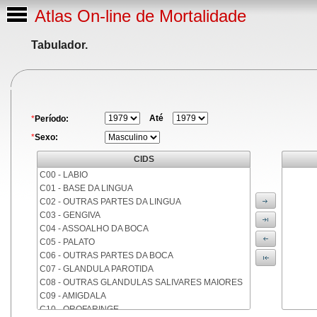
Atlas On-line de Mortalidade
Tabulador.
Até
*
Período:
*
Sexo:
CIDS
C00 - LABIO
C01 - BASE DA LINGUA
C02 - OUTRAS PARTES DA LINGUA
C03 - GENGIVA
C04 - ASSOALHO DA BOCA
C05 - PALATO
C06 - OUTRAS PARTES DA BOCA
C07 - GLANDULA PAROTIDA
C08 - OUTRAS GLANDULAS SALIVARES MAIORES
C09 - AMIGDALA
C10 - OROFARINGE