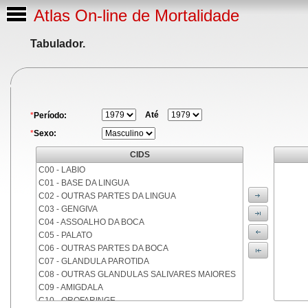
Atlas On-line de Mortalidade
Tabulador.
Até
*
Período:
*
Sexo:
CIDS
C00 - LABIO
C01 - BASE DA LINGUA
C02 - OUTRAS PARTES DA LINGUA
C03 - GENGIVA
C04 - ASSOALHO DA BOCA
C05 - PALATO
C06 - OUTRAS PARTES DA BOCA
C07 - GLANDULA PAROTIDA
C08 - OUTRAS GLANDULAS SALIVARES MAIORES
C09 - AMIGDALA
C10 - OROFARINGE