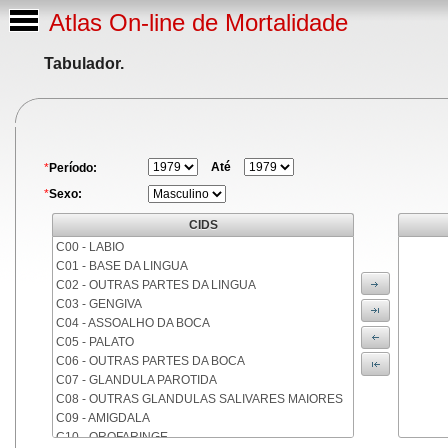
Atlas On-line de Mortalidade
Tabulador.
Até
*
Período:
*
Sexo:
CIDS
C00 - LABIO
C01 - BASE DA LINGUA
C02 - OUTRAS PARTES DA LINGUA
C03 - GENGIVA
C04 - ASSOALHO DA BOCA
C05 - PALATO
C06 - OUTRAS PARTES DA BOCA
C07 - GLANDULA PAROTIDA
C08 - OUTRAS GLANDULAS SALIVARES MAIORES
C09 - AMIGDALA
C10 - OROFARINGE