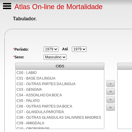
Atlas On-line de Mortalidade
Tabulador.
Até
*
Período:
*
Sexo:
CIDS
C00 - LABIO
C01 - BASE DA LINGUA
C02 - OUTRAS PARTES DA LINGUA
C03 - GENGIVA
C04 - ASSOALHO DA BOCA
C05 - PALATO
C06 - OUTRAS PARTES DA BOCA
C07 - GLANDULA PAROTIDA
C08 - OUTRAS GLANDULAS SALIVARES MAIORES
C09 - AMIGDALA
C10 - OROFARINGE