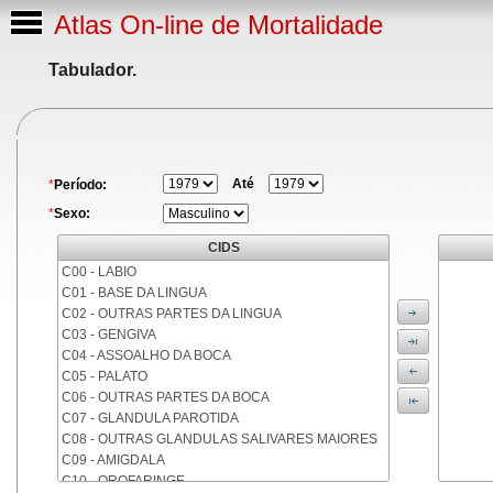
Atlas On-line de Mortalidade
Tabulador.
Até
*
Período:
*
Sexo:
CIDS
C00 - LABIO
C01 - BASE DA LINGUA
C02 - OUTRAS PARTES DA LINGUA
C03 - GENGIVA
C04 - ASSOALHO DA BOCA
C05 - PALATO
C06 - OUTRAS PARTES DA BOCA
C07 - GLANDULA PAROTIDA
C08 - OUTRAS GLANDULAS SALIVARES MAIORES
C09 - AMIGDALA
C10 - OROFARINGE