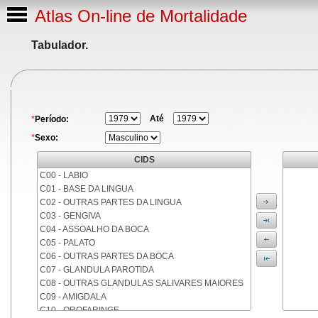
Atlas On-line de Mortalidade
Tabulador.
Até
*
Período:
*
Sexo:
CIDS
C00 - LABIO
C01 - BASE DA LINGUA
C02 - OUTRAS PARTES DA LINGUA
C03 - GENGIVA
C04 - ASSOALHO DA BOCA
C05 - PALATO
C06 - OUTRAS PARTES DA BOCA
C07 - GLANDULA PAROTIDA
C08 - OUTRAS GLANDULAS SALIVARES MAIORES
C09 - AMIGDALA
C10 - OROFARINGE