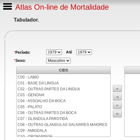
Atlas On-line de Mortalidade
Tabulador.
Até
*
Período:
*
Sexo:
CIDS
C00 - LABIO
C01 - BASE DA LINGUA
C02 - OUTRAS PARTES DA LINGUA
C03 - GENGIVA
C04 - ASSOALHO DA BOCA
C05 - PALATO
C06 - OUTRAS PARTES DA BOCA
C07 - GLANDULA PAROTIDA
C08 - OUTRAS GLANDULAS SALIVARES MAIORES
C09 - AMIGDALA
C10 - OROFARINGE