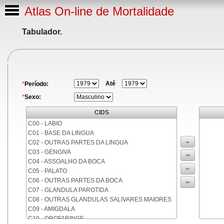
Atlas On-line de Mortalidade
Tabulador.
Até
*
Período:
*
Sexo:
CIDS
C00 - LABIO
C01 - BASE DA LINGUA
C02 - OUTRAS PARTES DA LINGUA
C03 - GENGIVA
C04 - ASSOALHO DA BOCA
C05 - PALATO
C06 - OUTRAS PARTES DA BOCA
C07 - GLANDULA PAROTIDA
C08 - OUTRAS GLANDULAS SALIVARES MAIORES
C09 - AMIGDALA
C10 - OROFARINGE