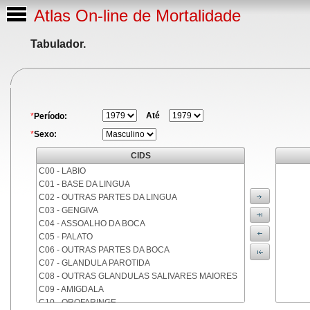
Atlas On-line de Mortalidade
Tabulador.
Até
*
Período:
*
Sexo:
CIDS
C00 - LABIO
C01 - BASE DA LINGUA
C02 - OUTRAS PARTES DA LINGUA
C03 - GENGIVA
C04 - ASSOALHO DA BOCA
C05 - PALATO
C06 - OUTRAS PARTES DA BOCA
C07 - GLANDULA PAROTIDA
C08 - OUTRAS GLANDULAS SALIVARES MAIORES
C09 - AMIGDALA
C10 - OROFARINGE