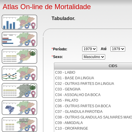
Atlas On-line de Mortalidade
Tabulador.
Até
*
Período:
*
Sexo:
CIDS
C00 - LABIO
C01 - BASE DA LINGUA
C02 - OUTRAS PARTES DA LINGUA
C03 - GENGIVA
C04 - ASSOALHO DA BOCA
C05 - PALATO
C06 - OUTRAS PARTES DA BOCA
C07 - GLANDULA PAROTIDA
C08 - OUTRAS GLANDULAS SALIVARES MAI
C09 - AMIGDALA
C10 - OROFARINGE