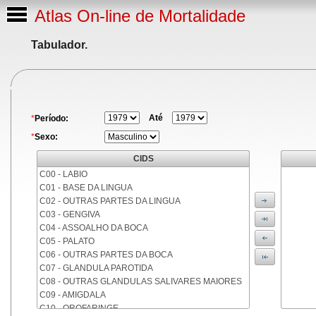
Atlas On-line de Mortalidade
Tabulador.
Até
*
Período:
*
Sexo:
CIDS
C00 - LABIO
C01 - BASE DA LINGUA
C02 - OUTRAS PARTES DA LINGUA
C03 - GENGIVA
C04 - ASSOALHO DA BOCA
C05 - PALATO
C06 - OUTRAS PARTES DA BOCA
C07 - GLANDULA PAROTIDA
C08 - OUTRAS GLANDULAS SALIVARES MAIORES
C09 - AMIGDALA
C10 - OROFARINGE