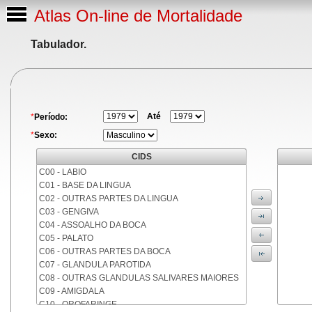
Atlas On-line de Mortalidade
Tabulador.
Até
*
Período:
*
Sexo:
CIDS
C00 - LABIO
C01 - BASE DA LINGUA
C02 - OUTRAS PARTES DA LINGUA
C03 - GENGIVA
C04 - ASSOALHO DA BOCA
C05 - PALATO
C06 - OUTRAS PARTES DA BOCA
C07 - GLANDULA PAROTIDA
C08 - OUTRAS GLANDULAS SALIVARES MAIORES
C09 - AMIGDALA
C10 - OROFARINGE