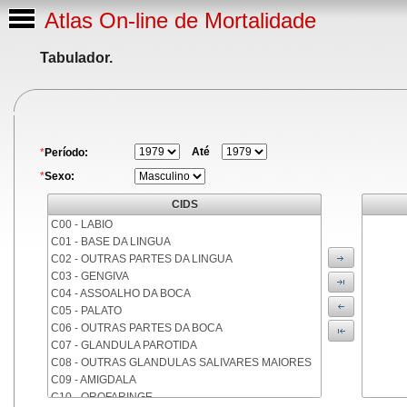
Atlas On-line de Mortalidade
Tabulador.
Até
*
Período:
*
Sexo:
CIDS
C00 - LABIO
C01 - BASE DA LINGUA
C02 - OUTRAS PARTES DA LINGUA
C03 - GENGIVA
C04 - ASSOALHO DA BOCA
C05 - PALATO
C06 - OUTRAS PARTES DA BOCA
C07 - GLANDULA PAROTIDA
C08 - OUTRAS GLANDULAS SALIVARES MAIORES
C09 - AMIGDALA
C10 - OROFARINGE