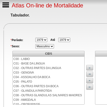
Atlas On-line de Mortalidade
Tabulador.
Até
*
Período:
*
Sexo:
CIDS
C00 - LABIO
C01 - BASE DA LINGUA
C02 - OUTRAS PARTES DA LINGUA
C03 - GENGIVA
C04 - ASSOALHO DA BOCA
C05 - PALATO
C06 - OUTRAS PARTES DA BOCA
C07 - GLANDULA PAROTIDA
C08 - OUTRAS GLANDULAS SALIVARES MAIORES
C09 - AMIGDALA
C10 - OROFARINGE