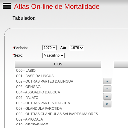
Atlas On-line de Mortalidade
Tabulador.
Até
*
Período:
*
Sexo:
CIDS
C00 - LABIO
C01 - BASE DA LINGUA
C02 - OUTRAS PARTES DA LINGUA
C03 - GENGIVA
C04 - ASSOALHO DA BOCA
C05 - PALATO
C06 - OUTRAS PARTES DA BOCA
C07 - GLANDULA PAROTIDA
C08 - OUTRAS GLANDULAS SALIVARES MAIORES
C09 - AMIGDALA
C10 - OROFARINGE