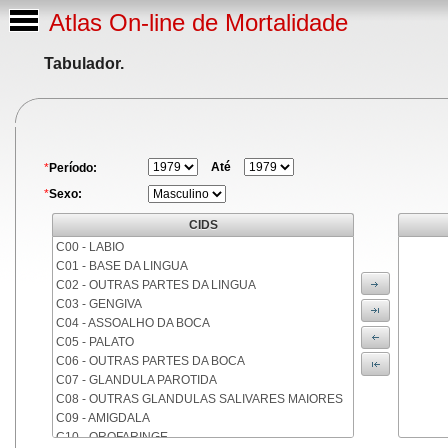
Atlas On-line de Mortalidade
Tabulador.
Até
*
Período:
*
Sexo:
CIDS
C00 - LABIO
C01 - BASE DA LINGUA
C02 - OUTRAS PARTES DA LINGUA
C03 - GENGIVA
C04 - ASSOALHO DA BOCA
C05 - PALATO
C06 - OUTRAS PARTES DA BOCA
C07 - GLANDULA PAROTIDA
C08 - OUTRAS GLANDULAS SALIVARES MAIORES
C09 - AMIGDALA
C10 - OROFARINGE