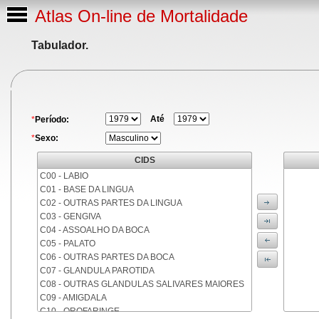
Atlas On-line de Mortalidade
Tabulador.
Até
*
Período:
*
Sexo:
CIDS
C00 - LABIO
C01 - BASE DA LINGUA
C02 - OUTRAS PARTES DA LINGUA
C03 - GENGIVA
C04 - ASSOALHO DA BOCA
C05 - PALATO
C06 - OUTRAS PARTES DA BOCA
C07 - GLANDULA PAROTIDA
C08 - OUTRAS GLANDULAS SALIVARES MAIORES
C09 - AMIGDALA
C10 - OROFARINGE