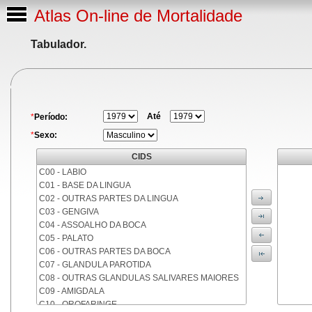
Atlas On-line de Mortalidade
Tabulador.
Até
*
Período:
*
Sexo:
CIDS
C00 - LABIO
C01 - BASE DA LINGUA
C02 - OUTRAS PARTES DA LINGUA
C03 - GENGIVA
C04 - ASSOALHO DA BOCA
C05 - PALATO
C06 - OUTRAS PARTES DA BOCA
C07 - GLANDULA PAROTIDA
C08 - OUTRAS GLANDULAS SALIVARES MAIORES
C09 - AMIGDALA
C10 - OROFARINGE