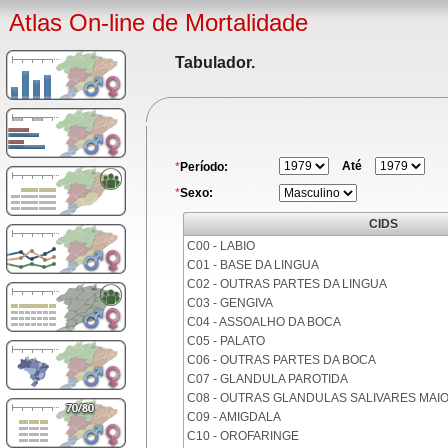
Atlas On-line de Mortalidade
Tabulador.
Até
*
Período:
*
Sexo:
CIDS
C00 - LABIO
C01 - BASE DA LINGUA
C02 - OUTRAS PARTES DA LINGUA
C03 - GENGIVA
C04 - ASSOALHO DA BOCA
C05 - PALATO
C06 - OUTRAS PARTES DA BOCA
C07 - GLANDULA PAROTIDA
C08 - OUTRAS GLANDULAS SALIVARES MAI
C09 - AMIGDALA
C10 - OROFARINGE