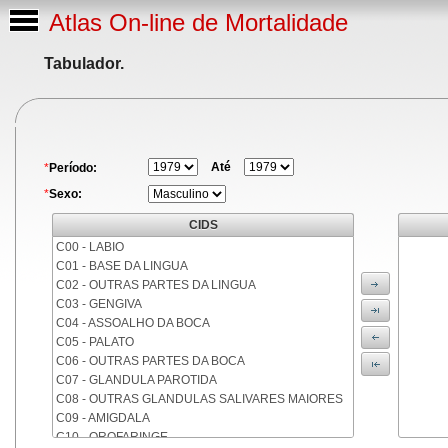
Atlas On-line de Mortalidade
Tabulador.
Até
*
Período:
*
Sexo:
CIDS
C00 - LABIO
C01 - BASE DA LINGUA
C02 - OUTRAS PARTES DA LINGUA
C03 - GENGIVA
C04 - ASSOALHO DA BOCA
C05 - PALATO
C06 - OUTRAS PARTES DA BOCA
C07 - GLANDULA PAROTIDA
C08 - OUTRAS GLANDULAS SALIVARES MAIORES
C09 - AMIGDALA
C10 - OROFARINGE