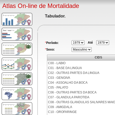
Atlas On-line de Mortalidade
Tabulador.
Até
*
Período:
*
Sexo:
CIDS
C00 - LABIO
C01 - BASE DA LINGUA
C02 - OUTRAS PARTES DA LINGUA
C03 - GENGIVA
C04 - ASSOALHO DA BOCA
C05 - PALATO
C06 - OUTRAS PARTES DA BOCA
C07 - GLANDULA PAROTIDA
C08 - OUTRAS GLANDULAS SALIVARES MAI
C09 - AMIGDALA
C10 - OROFARINGE