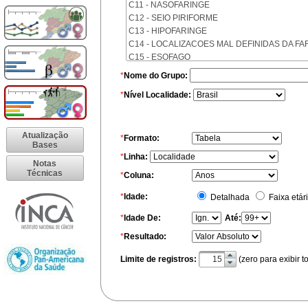
C11 - NASOFARINGE
C12 - SEIO PIRIFORME
C13 - HIPOFARINGE
C14 - LOCALIZACOES MAL DEFINIDAS DA FA
C15 - ESOFAGO
C16 - ESTOMAGO
*
Nome do Grupo:
C17 - INTESTINO DELGADO
*
Nível Localidade:
C18 - COLON
C19 - JUNCAO RETOSSIGMOIDE
C20 - RETO
Atualização
C21 - ANUS E CANAL ANAL
*
Formato:
Bases
C22 - FIGADO E VIAS BILIARES INTRA-HEPAT
*
Linha:
C23 - VESICULA BILIAR
Notas
Técnicas
C24 - OUTRAS PARTES DAS VIAS BILIARES
*
Coluna:
C25 - PANCREAS
*
Idade:
Detalhada
Faixa etár
C26 - LOCALIZACOES MAL DEFINIDAS NO A
C30 - CAVIDADE NASAL E OUVIDO MEDIO
*
Idade De:
Até:
C31 - SEIOS DA FACE
*
Resultado:
C32 - LARINGE
C33 - TRAQUEIA
Limite de registros:
(zero para exibir t
C34 - BRONQUIOS E PULMOES
C37 - TIMO
C38 - CORACAO, MEDIASTINO E PLEURA
C39 - LOCALIZACOES MAL DEFINIDA DO AP