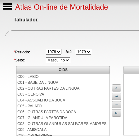
Atlas On-line de Mortalidade
Tabulador.
Até
*
Período:
*
Sexo:
CIDS
C00 - LABIO
C01 - BASE DA LINGUA
C02 - OUTRAS PARTES DA LINGUA
C03 - GENGIVA
C04 - ASSOALHO DA BOCA
C05 - PALATO
C06 - OUTRAS PARTES DA BOCA
C07 - GLANDULA PAROTIDA
C08 - OUTRAS GLANDULAS SALIVARES MAIORES
C09 - AMIGDALA
C10 - OROFARINGE