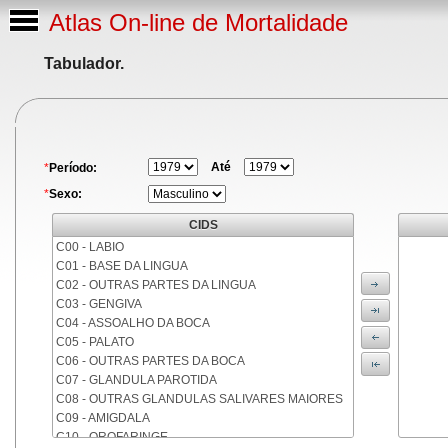
Atlas On-line de Mortalidade
Tabulador.
Até
*
Período:
*
Sexo:
CIDS
C00 - LABIO
C01 - BASE DA LINGUA
C02 - OUTRAS PARTES DA LINGUA
C03 - GENGIVA
C04 - ASSOALHO DA BOCA
C05 - PALATO
C06 - OUTRAS PARTES DA BOCA
C07 - GLANDULA PAROTIDA
C08 - OUTRAS GLANDULAS SALIVARES MAIORES
C09 - AMIGDALA
C10 - OROFARINGE