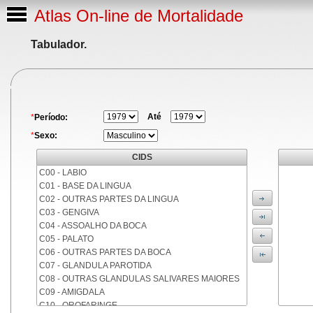
Atlas On-line de Mortalidade
Tabulador.
Até
*
Período:
*
Sexo:
CIDS
C00 - LABIO
C01 - BASE DA LINGUA
C02 - OUTRAS PARTES DA LINGUA
C03 - GENGIVA
C04 - ASSOALHO DA BOCA
C05 - PALATO
C06 - OUTRAS PARTES DA BOCA
C07 - GLANDULA PAROTIDA
C08 - OUTRAS GLANDULAS SALIVARES MAIORES
C09 - AMIGDALA
C10 - OROFARINGE