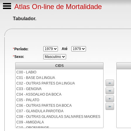
Atlas On-line de Mortalidade
Tabulador.
Até
*
Período:
*
Sexo:
CIDS
C00 - LABIO
C01 - BASE DA LINGUA
C02 - OUTRAS PARTES DA LINGUA
C03 - GENGIVA
C04 - ASSOALHO DA BOCA
C05 - PALATO
C06 - OUTRAS PARTES DA BOCA
C07 - GLANDULA PAROTIDA
C08 - OUTRAS GLANDULAS SALIVARES MAIORES
C09 - AMIGDALA
C10 - OROFARINGE