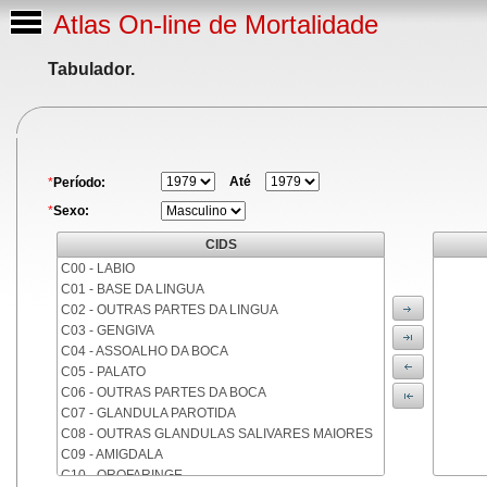
Atlas On-line de Mortalidade
Tabulador.
Até
*
Período:
*
Sexo:
CIDS
C00 - LABIO
C01 - BASE DA LINGUA
C02 - OUTRAS PARTES DA LINGUA
C03 - GENGIVA
C04 - ASSOALHO DA BOCA
C05 - PALATO
C06 - OUTRAS PARTES DA BOCA
C07 - GLANDULA PAROTIDA
C08 - OUTRAS GLANDULAS SALIVARES MAIORES
C09 - AMIGDALA
C10 - OROFARINGE