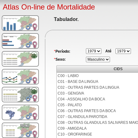
Atlas On-line de Mortalidade
Tabulador.
Até
*
Período:
*
Sexo:
CIDS
C00 - LABIO
C01 - BASE DA LINGUA
C02 - OUTRAS PARTES DA LINGUA
C03 - GENGIVA
C04 - ASSOALHO DA BOCA
C05 - PALATO
C06 - OUTRAS PARTES DA BOCA
C07 - GLANDULA PAROTIDA
C08 - OUTRAS GLANDULAS SALIVARES MAI
C09 - AMIGDALA
C10 - OROFARINGE