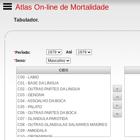
Atlas On-line de Mortalidade
Tabulador.
Até
*
Período:
*
Sexo:
CIDS
C00 - LABIO
C01 - BASE DA LINGUA
C02 - OUTRAS PARTES DA LINGUA
C03 - GENGIVA
C04 - ASSOALHO DA BOCA
C05 - PALATO
C06 - OUTRAS PARTES DA BOCA
C07 - GLANDULA PAROTIDA
C08 - OUTRAS GLANDULAS SALIVARES MAIORES
C09 - AMIGDALA
C10 - OROFARINGE