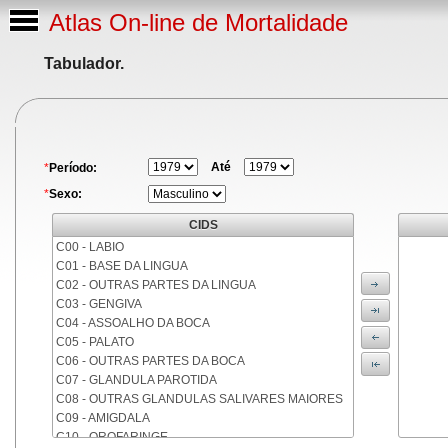
Atlas On-line de Mortalidade
Tabulador.
Até
*
Período:
*
Sexo:
CIDS
C00 - LABIO
C01 - BASE DA LINGUA
C02 - OUTRAS PARTES DA LINGUA
C03 - GENGIVA
C04 - ASSOALHO DA BOCA
C05 - PALATO
C06 - OUTRAS PARTES DA BOCA
C07 - GLANDULA PAROTIDA
C08 - OUTRAS GLANDULAS SALIVARES MAIORES
C09 - AMIGDALA
C10 - OROFARINGE