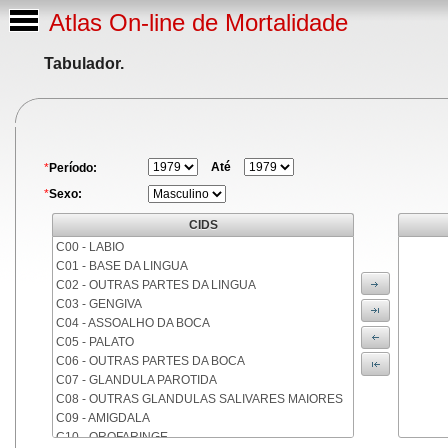
Atlas On-line de Mortalidade
Tabulador.
Até
*
Período:
*
Sexo:
CIDS
C00 - LABIO
C01 - BASE DA LINGUA
C02 - OUTRAS PARTES DA LINGUA
C03 - GENGIVA
C04 - ASSOALHO DA BOCA
C05 - PALATO
C06 - OUTRAS PARTES DA BOCA
C07 - GLANDULA PAROTIDA
C08 - OUTRAS GLANDULAS SALIVARES MAIORES
C09 - AMIGDALA
C10 - OROFARINGE